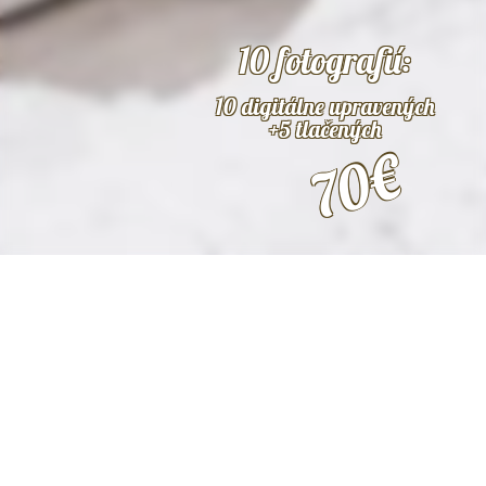
10 fotografií:
10 digitálne upravených
+5 tlačených
70€