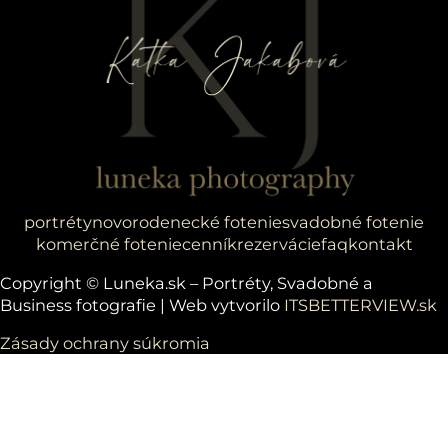
portréty
novorodenecké fotenie
svadobné fotenie
komerčné fotenie
cenník
rezervácie
faq
kontakt
Follow us on Facebook
Follow us on Instagram
Copyright © Luneka.sk – Portréty, Svadobné a
Business fotografie | Web vytvorilo
ITSBETTERVIEW.sk
Zásady ochrany súkromia