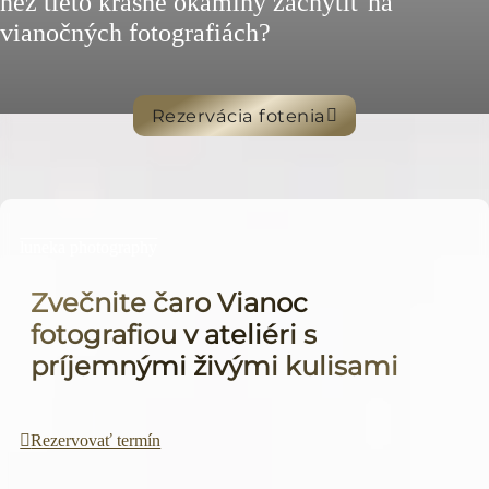
než tieto krásne okamihy zachytiť na
vianočných fotografiách?
Rezervácia fotenia
luneka photography
Zvečnite čaro Vianoc
fotografiou v ateliéri s
príjemnými živými kulisami
Rezervovať termín