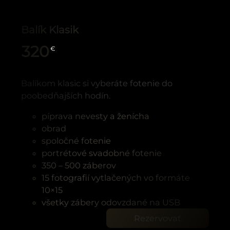
Balík Klasik
320
€
Balíkom klasic si vyberáte fotenie do
poobedňajších hodín.
píprava nevesty a ženícha
obrad
spoločné fotenie
portrétové svadobné fotenie
350 – 500 záberov
15 fotografií vytlačených vo formáte
10×15
všetky zábery odovzdané na USB
Rezervovať