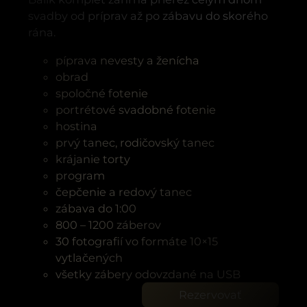
svadby od príprav až po zábavu do skorého
rána.
píprava nevesty a ženícha
obrad
spoločné fotenie
portrétové svadobné fotenie
hostina
prvý tanec, rodičovský tanec
krájanie torty
program
čepčenie a redový tanec
zábava do 1:00
800 – 1200 záberov
30 fotografií vo formáte 10×15
vytlačených
všetky zábery odovzdané na USB
Rezervovať