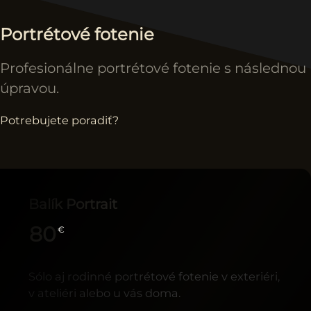
Portrétové fotenie
Profesionálne portrétové fotenie s následnou
úpravou.
Potrebujete poradiť?
Balík Portrait
80
€
Sólo aj rodinné portrétové fotenie v exteriéri,
v ateliéri alebo u vás doma.