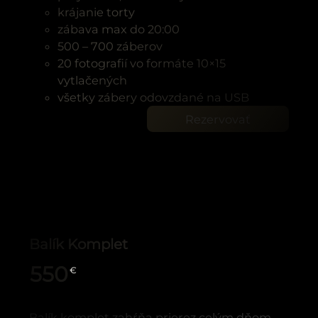
krájanie torty
zábava max do 20:00
500 – 700 záberov
20 fotografií vo formáte 10×15
vytlačených
všetky zábery odovzdané na USB
Rezervovať
Balík Komplet
550
€
Balík komplet zahŕňa prierez celým dňom