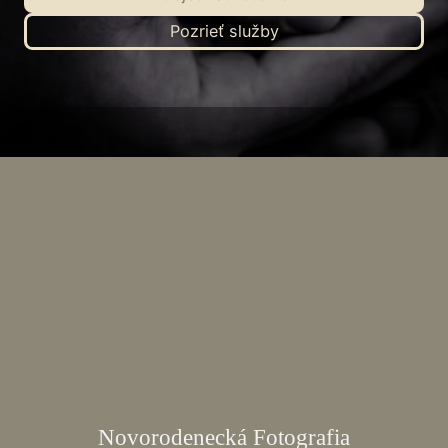
Pozrieť služby
Novorodenecká Fotografia